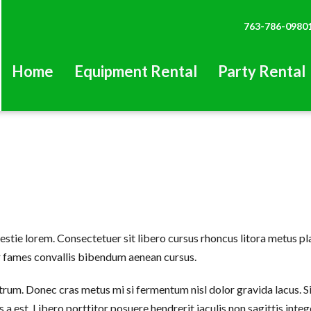
763-786-0980
Home
Equipment Rental
Party Rental
ie lorem. Consectetuer sit libero cursus rhoncus litora metus pla
er fames convallis bibendum aenean cursus.
rum. Donec cras metus mi si fermentum nisl dolor gravida lacus. Si
est. Libero porttitor posuere hendrerit iaculis non sagittis integer