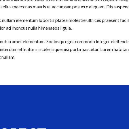
asellus maecenas mauris ut accumsan posuere aliquam. Dis suspendi
 Hac nullam elementum lobortis platea molestie ultrices praesent faci
or ad rhoncus nulla himenaeos ligula.
conubia amet elementum. Sociosqu eget commodo integer eleifend nu
interdum efficitur si scelerisque nisi porta nascetur. Lorem habitan
 nullam.