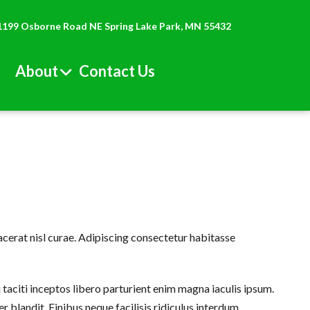
1199 Osborne Road NE Spring Lake Park, MN 55432
About
Contact Us
cerat nisl curae. Adipiscing consectetur habitasse
 taciti inceptos libero parturient enim magna iaculis ipsum.
 blandit. Finibus neque facilisis ridiculus interdum