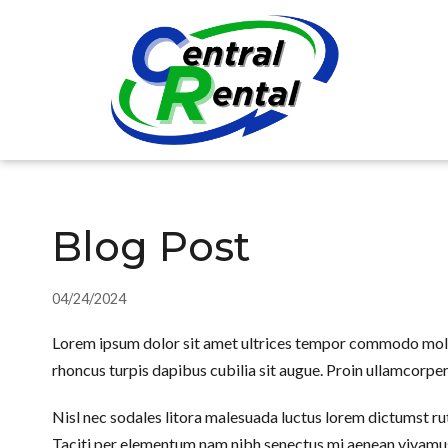
Blog Post
04/24/2024
Lorem ipsum dolor sit amet ultrices tempor commodo molest
rhoncus turpis dapibus cubilia sit augue. Proin ullamcorp
Nisl nec sodales litora malesuada luctus lorem dictumst rut
Taciti per elementum nam nibh senectus mi aenean vivamus a 